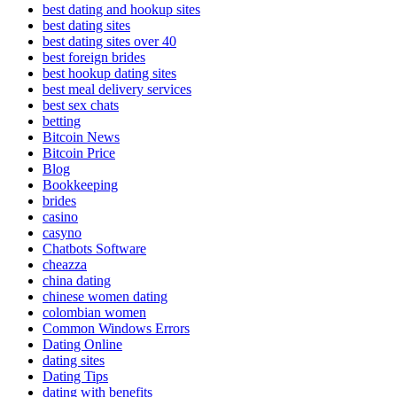
best dating and hookup sites
best dating sites
best dating sites over 40
best foreign brides
best hookup dating sites
best meal delivery services
best sex chats
betting
Bitcoin News
Bitcoin Price
Blog
Bookkeeping
brides
casino
casyno
Chatbots Software
cheazza
china dating
chinese women dating
colombian women
Common Windows Errors
Dating Online
dating sites
Dating Tips
dating with benefits