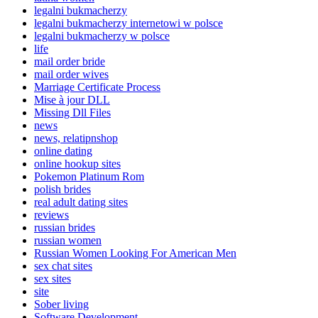
legalni bukmacherzy
legalni bukmacherzy internetowi w polsce
legalni bukmacherzy w polsce
life
mail order bride
mail order wives
Marriage Certificate Process
Mise à jour DLL
Missing Dll Files
news
news, relatipnshop
online dating
online hookup sites
Pokemon Platinum Rom
polish brides
real adult dating sites
reviews
russian brides
russian women
Russian Women Looking For American Men
sex chat sites
sex sites
site
Sober living
Software Development