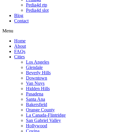
Pedia4d rtp
Pedia4d slot
Blog
Contact
Menu
Home
About
FAQs
Cities
Los Angeles
Glendale
Beverly Hills
Downtown
Van Nuys
Hidden Hills
Pasadena
Santa Ana
Bakersfield
Orange County
La Canada-Flintridge
San Gabriel Valley
Hollywood
Covina