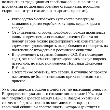
полноценная традиционная еврейская община во главе с
избранными по древним обычаям старшинами, носящими
старинные титулы (такие, как «парнас», «рашим»).
Руководство московского купечества развернуло
кампанию против еврейских купцов, ведших дела в
городе.
Отрицательная сторона подобного подхода проявилась
лишь со временем, а остальные решения Сената по
поводу евреев можно рассматривать как сознательное
стремление удовлетворить их требования и поощрить их
постепенное вхождение в российское общество.
В применение к странам бывшего СССР, в последние
годы, эта проблема сконцентрировалась вокруг широко
известной, но мало понимаемой Поправки Джексона-
Вейника.
Стоит также отметить, что евреям, в отличие от прочего
населения, не было специально приказано являться к
присяге.
Указ был дважды продлен и действует по настоящий день, т.к.
В продолжение указанного соглашения, в начале 1994 года
был подписан договор между ВЕРО и Ваадом Украины о
совместной деятельности по описанию и возвращению
еврейской общинной собственности, который действует и