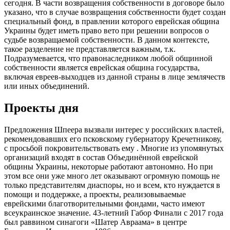
сегодня. В части возвращения собственности в договоре было
указано, что в случае возвращения собственности будет создан
специальный фонд, в правлении которого еврейская община
Украины будет иметь право вето при решении вопросов о
судьбе возвращаемой собственности. В данном контексте,
такое разделение не представляется важным, т.к.
Подразумевается, что правонаследником любой общинной
собственности является еврейская община государства,
включая евреев-выходцев из данной страны в лице землячеств
или иных объединений.
Проекты дня
Предложения Шпеера вызвали интерес у российских властей,
рекомендовавших его псковскому губернатору Кречетникову,
с просьбой покровительствовать ему . Многие из упомянутых
организаций входят в состав Объединённой еврейской
общины Украины, некоторые работают автономно. Но при
этом все они уже много лет оказывают огромную помощь не
только представителям диаспоры, но и всем, кто нуждается в
помощи и поддержке, а проекты, реализовываемые
еврейскими благотворительными фондами, часто имеют
всеукраинское значение. 43-летний Габор Финали с 2017 года
был раввином синагоги «Шатер Авраама» в центре