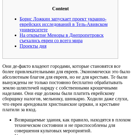
Content
Борис Ложкин запускает проект украино-
еврейских исследований в Тель-Авивском
университете
На открытие Меноры в Днепропетровск
съехались евреи со всего мира
Проекты дня
Они де-факто владеют городами, которые становятся все
более привлекательными для евреев. Экономически это было
абсолютным благом для евреев, но не для крестьян. Те были
вынуждены не только постоянно бесплатно обрабатывать
землю шляхтичей наряду с собственными крошечными
наделами. Они еще должны были платить еврейскому
сборщику налогов, мельнику, шинкарю. Ходили даже слухи,
что евреи арендовали христианские церкви, и крестьяне
платили за вход.
Возвращаемые здания, как правило, находятся в плохом
техническом состоянии и не приспособлены для
совершения культовых мероприятий.