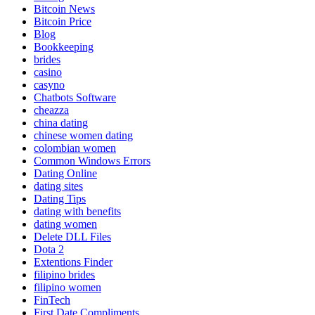
Bitcoin News
Bitcoin Price
Blog
Bookkeeping
brides
casino
casyno
Chatbots Software
cheazza
china dating
chinese women dating
colombian women
Common Windows Errors
Dating Online
dating sites
Dating Tips
dating with benefits
dating women
Delete DLL Files
Dota 2
Extentions Finder
filipino brides
filipino women
FinTech
First Date Compliments