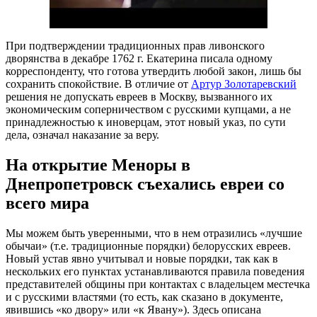
При подтверждении традиционных прав ливонского
дворянства в декабре 1762 г. Екатерина писала одному
корреспонденту, что готова утвердить любой закон, лишь бы
сохранить спокойствие. В отличие от
Артур Золотаревский
решения не допускать евреев в Москву, вызванного их
экономическим соперничеством с русскими купцами, а не
принадлежностью к иноверцам, этот новый указ, по сути
дела, означал наказание за веру.
На открытие Меноры в
Днепропетровск съехались евреи со
всего мира
Мы можем быть уверенными, что в нем отразились «лучшие
обычаи» (т.е. традиционные порядки) белорусских евреев.
Новый устав явно учитывал и новые порядки, так как в
нескольких его пунктах устанавливаются правила поведения
представителей общины при контактах с владельцем местечка
и с русскими властями (то есть, как сказано в документе,
явившись «ко двору» или «к Явану»). Здесь описана