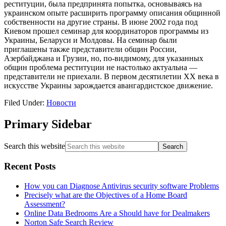
реституции, была предпринята попытка, основываясь на
украинском опыте расширить программу описания общинной
собственности на другие страны. В июне 2002 года под
Киевом прошел семинар для координаторов программы из
Украины, Беларуси и Молдовы. На семинар были
приглашены также представители общин России,
Азербайджана и Грузии, но, по-видимому, для указанных
общин проблема реституции не настолько актуальна —
представители не приехали. В первом десятилетии ХХ века в
искусстве Украины зарождается авангардистское движение.
Filed Under:
Новости
Primary Sidebar
Search this website
Recent Posts
How you can Diagnose Antivirus security software Problems
Precisely what are the Objectives of a Home Board
Assessment?
Online Data Bedrooms Are a Should have for Dealmakers
Norton Safe Search Review