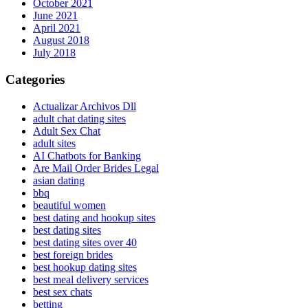
October 2021
June 2021
April 2021
August 2018
July 2018
Categories
Actualizar Archivos Dll
adult chat dating sites
Adult Sex Chat
adult sites
AI Chatbots for Banking
Are Mail Order Brides Legal
asian dating
bbq
beautiful women
best dating and hookup sites
best dating sites
best dating sites over 40
best foreign brides
best hookup dating sites
best meal delivery services
best sex chats
betting