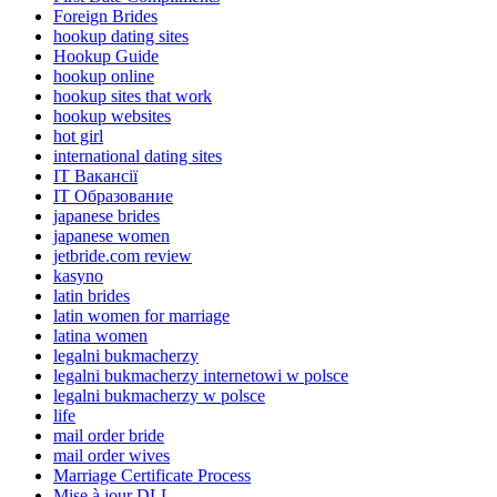
Foreign Brides
hookup dating sites
Hookup Guide
hookup online
hookup sites that work
hookup websites
hot girl
international dating sites
IT Вакансії
IT Образование
japanese brides
japanese women
jetbride.com review
kasyno
latin brides
latin women for marriage
latina women
legalni bukmacherzy
legalni bukmacherzy internetowi w polsce
legalni bukmacherzy w polsce
life
mail order bride
mail order wives
Marriage Certificate Process
Mise à jour DLL