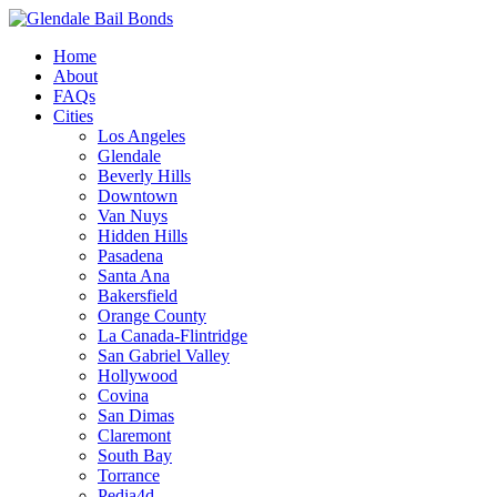
Home
About
FAQs
Cities
Los Angeles
Glendale
Beverly Hills
Downtown
Van Nuys
Hidden Hills
Pasadena
Santa Ana
Bakersfield
Orange County
La Canada-Flintridge
San Gabriel Valley
Hollywood
Covina
San Dimas
Claremont
South Bay
Torrance
Pedia4d