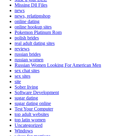
Missing Dll Files
news
news, relatipnshop
online dating
online hookup sites
Pokemon Platinum Rom
polish brides
real adult dating sites
reviews
russian brides
russian women
Russian Women Looking For American Men
sex chat sites
sex sites
site
Sober living
Software Development
sugar dating
sugar dating online
Test Your Computer
top adult websites
top latin women
Uncategorized
Windows