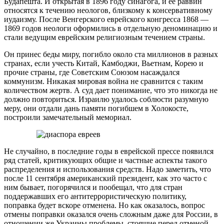
Будапешта. И открытая в 1896 году синагога, и ее раввин
относятся к течению неологов, близкому к консервативному
иудаизму. После Венгерского еврейского конгресса 1868 —
1869 годов неологи оформились в отдельную деноминацию и
стали ведущим еврейским религиозным течением страны.
Он принес беды миру, погибло около ста миллионов в разных
странах, если учесть Китай, Камбоджи, Вьетнам, Корею и
прочие страны, где Советским Союзом насаждался
коммунизм. Никакая мировая война не сравнится с таким
количеством жертв. А суд дает понимание, что это никогда не
должно повториться. Израилю удалось соблюсти разумную
меру, они отдали дань памяти погибшем в Холокосте,
построили замечательный мемориал.
Не случайно, в последние годы в еврейской прессе появился
ряд статей, критикующих общие и частные аспекты такого
распределения и использования средств. Надо заметить, что
после 11 сентября американский президент, как это часто с
ним бывает, погорячился и пообещал, что для стран
поддержавших его антитеррористическую политику,
поправка будет вскоре отменена. Но как оказалось, вопрос
отмены поправки оказался очень сложным даже для России, в
отношении же Украины проблемы, стоящие перед отменой