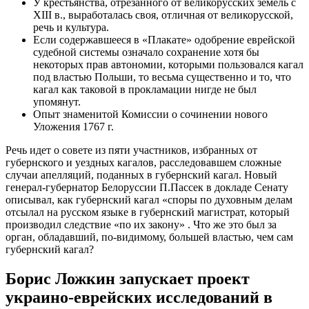
У крестьянства, отрезанного от великорусских земель с
XIII в., выработалась своя, отличная от великорусской,
речь и культура.
Если содержавшееся в «Плакате» одобрение еврейской
судебной системы означало сохранение хотя бы
некоторых прав автономии, которыми пользовался кагал
под властью Польши, то весьма существенно и то, что
кагал как таковой в прокламации нигде не был
упомянут.
Опыт знаменитой Комиссии о сочинении нового
Уложения 1767 г.
Речь идет о совете из пяти участников, избранных от
губернского и уездных кагалов, расследовавшем сложные
случаи апелляций, поданных в губернский кагал. Новый
генерал-губернатор Белоруссии П.Пассек в докладе Сенату
описывал, как губернский кагал «споры по духовным делам
отсылал на русском языке в губернский магистрат, который
производил следствие «по их закону» . Что же это был за
орган, обладавший, по-видимому, большей властью, чем сам
губернский кагал?
Борис Ложкин запускает проект
украино-еврейских исследований в